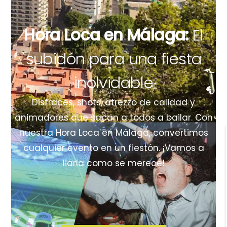
Hora Loca en Málaga:
El
subidón para una fiesta
inolvidable
Disfraces, shots, atrezzo de calidad y
animadores que sacan a todos a bailar. Con
nuestra Hora Loca en Málaga, convertimos
cualquier evento en un fiestón. ¡Vamos a
liarla como se merece!