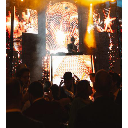
muchos me han dicho que se lo pasaron
fenomenal. Definitivamente generaron el
subidón que queriamos y más. Amamos que
todos hayan venido a la pista de baile y se lo
hayan pasado tan bien..»
– Andrea Soto
vía Google
.
“Party makers ha sido una sabia decisión!
Todo el mundo sigue hablando del fieston!!
Los chicos han sido súper profesionales y lo
han dado todo!! Las cositas que han traído
todo muy bien y las coronas de los novios de