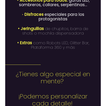
• Accesorios para todos:
gafas LED,
sombreros, collares, serpentinas…
•
Disfraces
especiales para los
protagonistas
• Jeringuillas
de chupitos, barra de
shots o mochila dispensadora
• Extras
como Robots LED, Glitter Bar,
Plataforma 360 y más
¿Tienes algo especial en
mente?
¡Podemos personalizar
cada detalle!