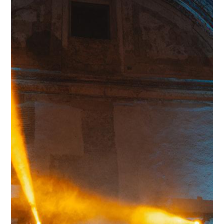
tubos de colores, las jeringas de chupitos, el
limbo, etc.
Sin duda es un acierto reservarlo
si quieres que tu evento sea recordado por
tus invitados y pasarlo genial. ¡Gracias
equipo por todo el trabajo de parte de Cris y
Fran!.”
– Cris
vía Google
.
«Todo estuvo increíble, superaron las
expectativas totalmente, todos los invitados
(grandes y chicos) se vinieron arriba con el
atrezzo, chupitos y barra de chupitos,