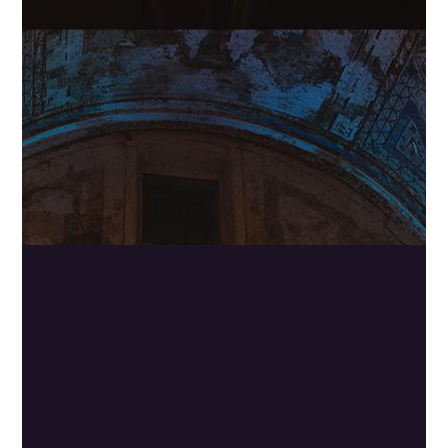
otro nivel! Nos sentíamos Dioses! De verdad
que si están disponibles para tu fecha no te lo
pienses es un acierto seguro.”
-Marianela Reyes
vía Google
.